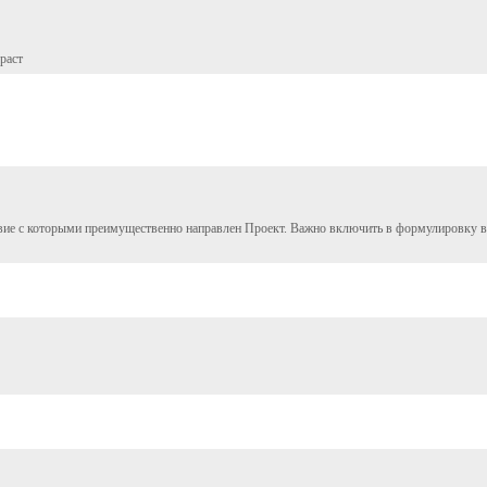
раст
вие с которыми преимущественно направлен Проект. Важно включить в формулировку все,