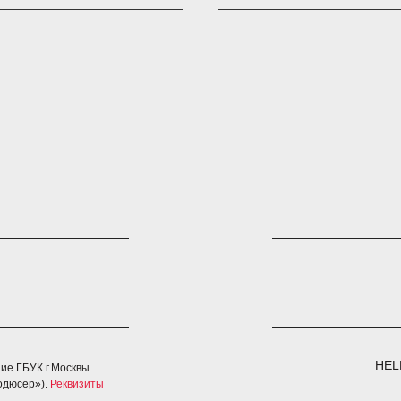
HEL
ие ГБУК г.Москвы
одюсер»).
Реквизиты