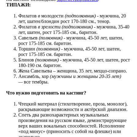
ТИПАЖИ:
Филатов
в
молодости
(подполковник)
- мужчина, 20
лет, шатен/блондин рост 170-180 см., тенор.
Филатов
в зрелости
(подполковник)
- мужчина, 35-40
лет, шатен, рост 175-185 см., баритон.
Савельев
(полковник) -
мужчина, 45-50 лет, шатен,
рост 175-185 см. баритон.
Торшин
(полковник) -
мужчина, 45-50 лет, шатен,
рост 175-185 см. баритон.
Блинов
(полковник) -
мужчина, 45-50 лет, шатен, рост
180-190 см. баритон.
Жена Савельева – женщина, 35 лет, меццо-сопрано.
Ансамбль, хор
(мужчины и женщины 20-35 лет)
—
все тембры.
Что нужно подготовить на кастинг?
Чтецкий материал (стихотворение, проза, монолог),
раскрывающие возможности и актёрский диапазон.
Спеть два разнохарактерных музыкальных
произведения на русском языке, демонстрирующие
верх ваших вокальных способностей. Исполнение
«под минус» (приносить с собой на флешке) или
акапельно.